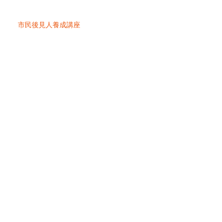
市民後見人養成講座
５月２４日はつらつカフェ朝日台の
様子です
はつらつカフェ 令和5年2月、3月
の実施予定
3月15日（金）