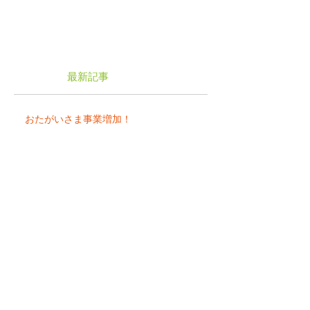
（むろさわ）地区の３ヶ所でしたが、先月より込
皆戸（こみがいと）地区が新しく加わりました。...
最新記事
おたがいさま事業増加！
市民後見人フォローアップ研修の開催
はつらつカフェ朝日台の「お雛祭り