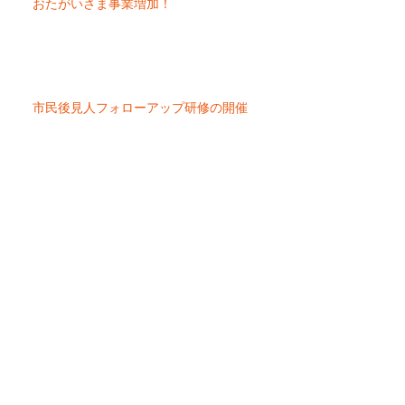
おたがいさま事業増加！
市民後見人フォローアップ研修の開催
はつらつカフェ朝日台の「お雛祭り
の桜餅づくり」 ３月５開催
２０２４年度のごちそうさまは、偶
数月の第２水曜です。